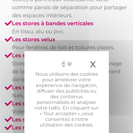
comme parois de séparation pour partager
des espaces intérieurs.
Les stores à bandes verticales
En tissu, alu ou pvc.
Les stores velux
Pour fenêtres de toit et toitures plates.
Les stores screen
X
Masquer
Stores micro-perforés destinés au filtrage
de la lumière , s’adapte particulièrement
Nous utilisons des cookies
dans les bureaux.
pour améliorer votre
expérience de navigation,
Les stores en bois
diffuser des publicités ou
Naturels ou laqués.
des contenus
personnalisés et analyser
Les shutters
notre trafic. En cliquant sur
Volets intérieurs en bois.
« Tout accepter », vous
consentez à notre
Les stores pare-soleil
utilisation des cookies.
Les moustiquaires